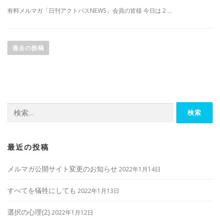
有料メルマガ「日刊アクトパスNEWS」会員の皆様 今日は 2 …
投
稿
過去の投稿
ナ
ビ
ゲ
ー
検
シ
索:
ョ
ン
最近の投稿
メルマガ公開サイト変更のお知らせ
2022年1月14日
すべてを犠牲にしても
2022年1月13日
選択の心理(2)
2022年1月12日