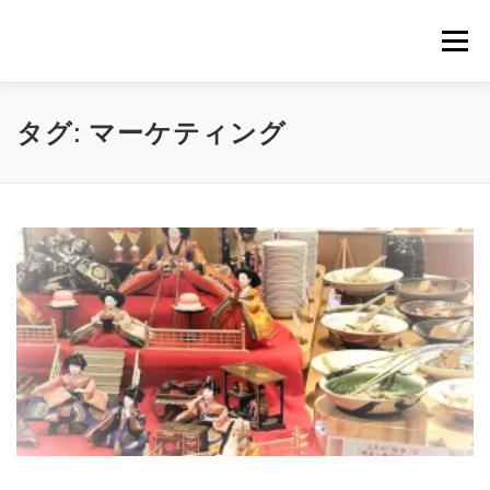
コ
ン
メニュー
テ
ン
ツ
へ
｜HOME｜
緊急無料公開記事
お問合せ
タグ:
マーケティング
ス
キ
ッ
プ
浴場市場