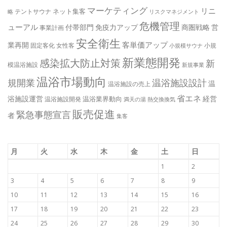
マーケティング
リニ
ネット集客
テントサウナ
略
リスクマネジメント
危機管理
ューアル
付帯部門
免疫力アップ
商圏戦略
営
事業計画
安全衛生
客単価アップ
業再開
固定客化
女性客
小規
小規模サウナ
新業態開発
感染拡大防止対策
新
模温浴施設
新規事業
温浴市場動向
規開業
温浴施設設計
温
温浴施設の売上
省エネ
浴施設運営
経営
温浴業界動向
温浴施設開発
満天の湯
熱交換換気
販売促進
緊急事態宣言
者
集客
月
火
水
木
金
土
日
1
2
3
4
5
6
7
8
9
10
11
12
13
14
15
16
17
18
19
20
21
22
23
24
25
26
27
28
29
30