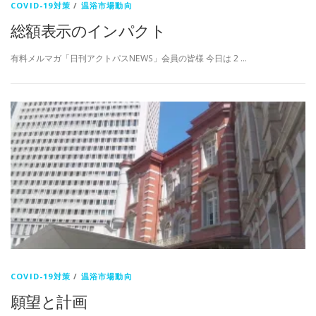
COVID-19対策
/
温浴市場動向
総額表示のインパクト
有料メルマガ「日刊アクトパスNEWS」会員の皆様 今日は 2 …
COVID-19対策
/
温浴市場動向
願望と計画