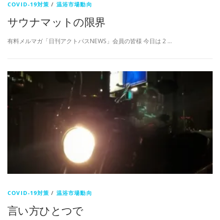
COVID-19対策
/
温浴市場動向
サウナマットの限界
有料メルマガ「日刊アクトパスNEWS」会員の皆様 今日は 2 …
COVID-19対策
/
温浴市場動向
言い方ひとつで