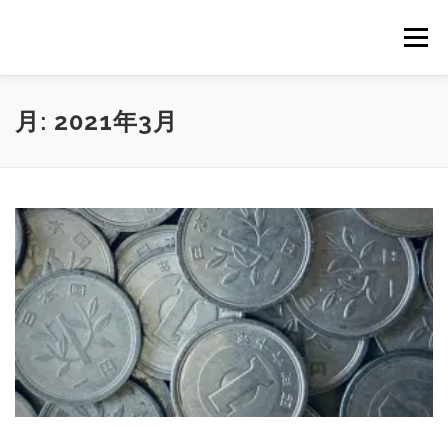
コ
ン
メニュー
テ
ン
ツ
へ
｜HOME｜
緊急無料公開記事
お問合せ
月:
2021年3月
ス
キ
ッ
プ
浴場市場