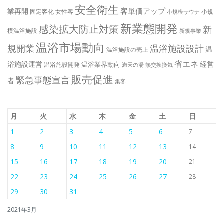
安全衛生
客単価アップ
業再開
固定客化
女性客
小規
小規模サウナ
新業態開発
感染拡大防止対策
新
模温浴施設
新規事業
温浴市場動向
規開業
温浴施設設計
温
温浴施設の売上
省エネ
浴施設運営
経営
温浴業界動向
温浴施設開発
満天の湯
熱交換換気
販売促進
緊急事態宣言
者
集客
月
火
水
木
金
土
日
1
2
3
4
5
6
7
8
9
10
11
12
13
14
15
16
17
18
19
20
21
22
23
24
25
26
27
28
29
30
31
2021年3月