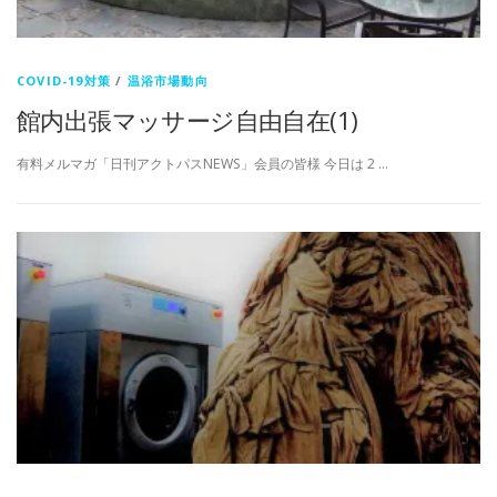
COVID-19対策
/
温浴市場動向
館内出張マッサージ自由自在(1)
有料メルマガ「日刊アクトパスNEWS」会員の皆様 今日は 2 …