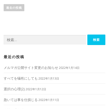
投
稿
過去の投稿
ナ
ビ
ゲ
ー
検
シ
索:
ョ
ン
最近の投稿
メルマガ公開サイト変更のお知らせ
2022年1月14日
すべてを犠牲にしても
2022年1月13日
選択の心理(2)
2022年1月12日
急いては事を仕損じる
2022年1月11日