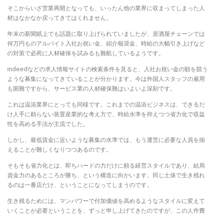
そこからいざ営業再開となっても、いったん他の業界に収まってしまった人
材はなかなか戻ってきてはくれません。
年末の新聞紙上でも話題に取り上げられていましたが、居酒屋チェーンでは
何万円ものアルバイト入社お祝い金、紹介報奨金、時給の大幅引き上げなど
の対策で必死に人材確保を試みるも難航しているようです。
indeedなどの求人情報サイトの検索条件を見ると、入社お祝い金の額を競う
ような募集になってきていることが分かります。今は外国人スタッフの雇用
も困難ですから、サービス業の人材確保難はいよいよ深刻です。
これは温浴業界にとっても同様です。これまでの温浴ビジネスは、できるだ
け人手に頼らない装置産業的な考え方で、時給水準を抑えつつ省力化で収益
性を高める手法が主流でした。
しかし、最低賃金に近いような募集の水準では、もう運営に必要な人員を揃
えることが難しくなりつつあるのです。
そもそも省力化とは、即ちハードの力だけに頼る経営スタイルであり、結局
資金力のあるところが勝ち、という構造に向かいます。同じ土俵で生き残れ
るのは一番店だけ、ということになってしまうのです。
生き残るためには、マンパワーで付加価値を高めるようなスタイルに変えて
いくことが必要ということを、ずっと申し上げてきたのですが、この人件費