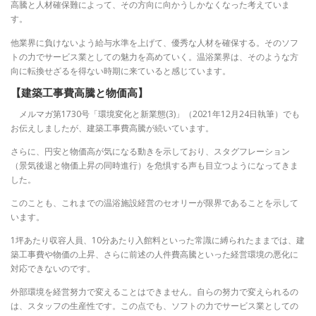
高騰と人材確保難によって、その方向に向かうしかなくなった考えていま
す。
他業界に負けないよう給与水準を上げて、優秀な人材を確保する。そのソフ
トの力でサービス業としての魅力を高めていく。温浴業界は、そのような方
向に転換せざるを得ない時期に来ていると感じています。
【建築工事費高騰と物価高】
メルマガ第1730号「環境変化と新業態(3)」（2021年12月24日執筆）でも
お伝えしましたが、建築工事費高騰が続いています。
さらに、円安と物価高が気になる動きを示しており、スタグフレーション
（景気後退と物価上昇の同時進行）を危惧する声も目立つようになってきま
した。
このことも、これまでの温浴施設経営のセオリーが限界であることを示して
います。
1坪あたり収容人員、10分あたり入館料といった常識に縛られたままでは、建
築工事費や物価の上昇、さらに前述の人件費高騰といった経営環境の悪化に
対応できないのです。
外部環境を経営努力で変えることはできません。自らの努力で変えられるの
は、スタッフの生産性です。この点でも、ソフトの力でサービス業としての