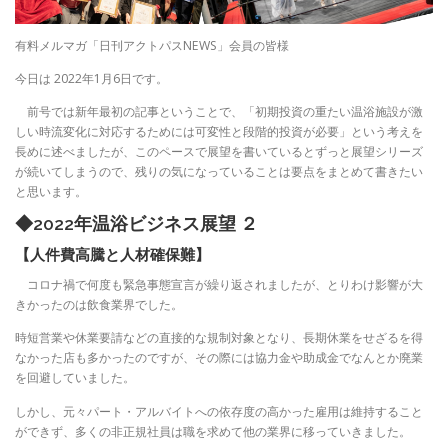
有料メルマガ「日刊アクトパスNEWS」会員の皆様
今日は 2022年1月6日です。
前号では新年最初の記事ということで、「初期投資の重たい温浴施設が激
しい時流変化に対応するためには可変性と段階的投資が必要」という考えを
長めに述べましたが、このペースで展望を書いているとずっと展望シリーズ
が続いてしまうので、残りの気になっていることは要点をまとめて書きたい
と思います。
◆2022年温浴ビジネス展望 ２
【人件費高騰と人材確保難】
コロナ禍で何度も緊急事態宣言が繰り返されましたが、とりわけ影響が大
きかったのは飲食業界でした。
時短営業や休業要請などの直接的な規制対象となり、長期休業をせざるを得
なかった店も多かったのですが、その際には協力金や助成金でなんとか廃業
を回避していました。
しかし、元々パート・アルバイトへの依存度の高かった雇用は維持すること
ができず、多くの非正規社員は職を求めて他の業界に移っていきました。