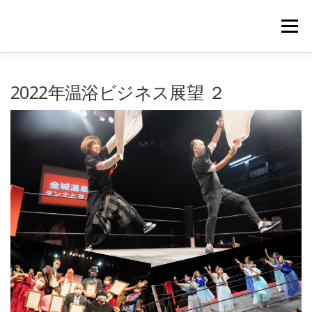
コ
ン
メニュー
テ
ン
ツ
へ
｜HOME｜
緊急無料公開記事
お問合せ
2022年温浴ビジネス展望 ２
ス
キ
ッ
プ
浴場市場