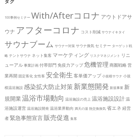
タグ
With/Afterコロナ
アウトドアサ
100事例セミナー
アフターコロナ
ウナ
コスト削減
サウナイキタイ
サウナブーム
セミナー
サウナ換気
サウナー対策
ターゲット戦
マーケティング
リニ
ネット集客
テントサウナ
略
リスクマネジメント
危機管理
ューアル
付帯部門
免疫力アップ
商圏戦略
営
事業計画
安全衛生
客単価アップ
業再開
固定客化
女性客
小規
小規模サウナ
新業態開発
感染拡大防止対策
新
模温浴施設
新規事業
温浴市場動向
規開業
温浴施設設計
温
温浴施設の売上
省エネ
浴施設運営
経営
温浴業界動向
温浴施設開発
満天の湯
熱交換換気
販売促進
緊急事態宣言
者
集客