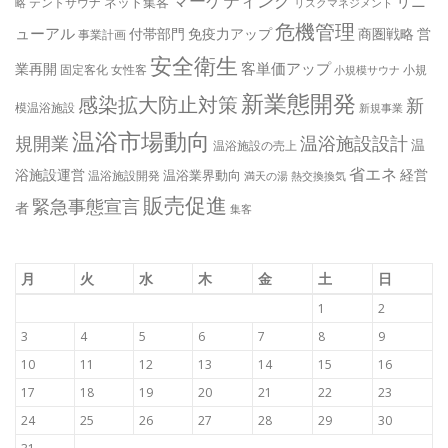
マーケティング
リニ
ネット集客
テントサウナ
略
リスクマネジメント
危機管理
ューアル
付帯部門
免疫力アップ
商圏戦略
営
事業計画
安全衛生
客単価アップ
業再開
固定客化
女性客
小規
小規模サウナ
新業態開発
感染拡大防止対策
新
模温浴施設
新規事業
温浴市場動向
規開業
温浴施設設計
温
温浴施設の売上
省エネ
浴施設運営
経営
温浴業界動向
温浴施設開発
満天の湯
熱交換換気
販売促進
緊急事態宣言
者
集客
月
火
水
木
金
土
日
1
2
3
4
5
6
7
8
9
10
11
12
13
14
15
16
17
18
19
20
21
22
23
24
25
26
27
28
29
30