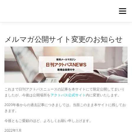
コ
ン
メニュー
テ
ン
ツ
へ
｜HOME｜
緊急無料公開記事
お問合せ
メルマガ公開サイト変更のお知らせ
ス
キ
ッ
プ
浴場市場
これまで日刊アクトパスニュースの記事を本サイトにて限定公開してまいり
ましたが、今後は公開場所を
アクトパス公式サイト
内に変更いたします。
2020年春からの過去記事につきましては。当面このまま本サイトに残してお
きます。
今後ともご愛顧のほど、よろしくお願い申し上げます。
2022年1月