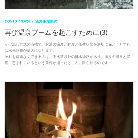
COVID-19対策
/
温浴市場動向
再び温泉ブームを起こすために(3)
かけ流し方式の浴槽で、お湯の温度と鮮度と衛生状態を適切に保とうとすれ
ば水光熱費が膨大になります。
それを躊躇なくできるのは、下水道以外の排水経路があり、源泉の湯量と温
度に恵まれているという条件が揃ったところに限られるのです。