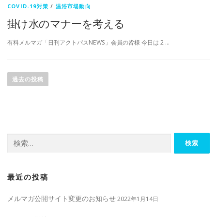
COVID-19対策
/
温浴市場動向
掛け水のマナーを考える
有料メルマガ「日刊アクトパスNEWS」会員の皆様 今日は 2 …
投
稿
過去の投稿
ナ
ビ
ゲ
ー
検
シ
索:
ョ
ン
最近の投稿
メルマガ公開サイト変更のお知らせ
2022年1月14日