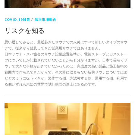
COVID-19対策
/
温浴市場動向
リスクを知る
思い返してみると、最近起きたサウナでの火災はすべて新しいタイプのサウ
ナで、従来から普及してきた営業用サウナではありません。
日本サウナ・スパ協会のサウナ設備設置基準が、電気ストーブとガスストー
ブについてしか記載されていないことからも分かりますが、日本で長らくサ
ウナで大きな事故が起きていなかったのは、完成度の高い製品と施工技術の
範囲内で作られてきたからで、その枠に収まらない新興サウナについてはま
だどのように扱うべきか、製作する側、許認可する側、運用する側、利用す
る側いずれも未知の世界で試行錯誤の途上にあるのです。