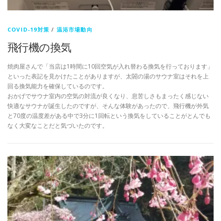
COVID-19対策
/
温浴市場動向
飛行機の換気
焼肉屋さんで「当店は1時間に10回空気が入れ替わる換気を行っております」
といった表記を見かけたことがありますが、太閤の湯のサウナ室はそれを上
回る換気能力を確保しているのです。
おかげでサウナ室内の空気の対流が良くなり、息苦しさもまったく感じない
快適なサウナが誕生したのですが、そんな体験があったので、飛行機が外気
と70度の温度差がある中で3分に1回転という換気をしていることがとんでも
なく大変なことだと気づいたのです。