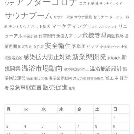
アフターコロナ
ウナ
コスト削減
サウナイキタイ
サウナブーム
セミナー
サウナ換気
サウナー対策
ターゲット戦
マーケティング
リニ
ネット集客
テントサウナ
略
リスクマネジメント
危機管理
ューアル
付帯部門
免疫力アップ
商圏戦略
営
事業計画
安全衛生
客単価アップ
業再開
固定客化
女性客
小規
小規模サウナ
新業態開発
感染拡大防止対策
新
模温浴施設
新規事業
温浴市場動向
規開業
温浴施設設計
温
温浴施設の売上
省エネ
浴施設運営
経営
温浴業界動向
温浴施設開発
満天の湯
熱交換換気
販売促進
緊急事態宣言
者
集客
月
火
水
木
金
土
日
1
2
3
4
5
6
7
8
9