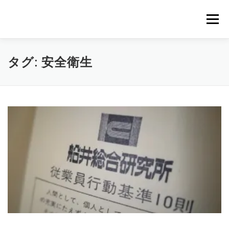
コ
ン
メニュー
テ
ン
ツ
へ
｜HOME｜
緊急無料公開記事
お問合せ
タグ:
安全衛生
ス
キ
ッ
プ
浴場市場