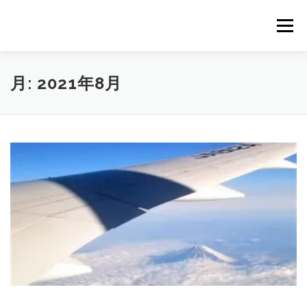
コ
ン
メニュー
テ
ン
ツ
へ
｜HOME｜
緊急無料公開記事
お問合せ
月:
2021年8月
ス
キ
ッ
プ
浴場市場