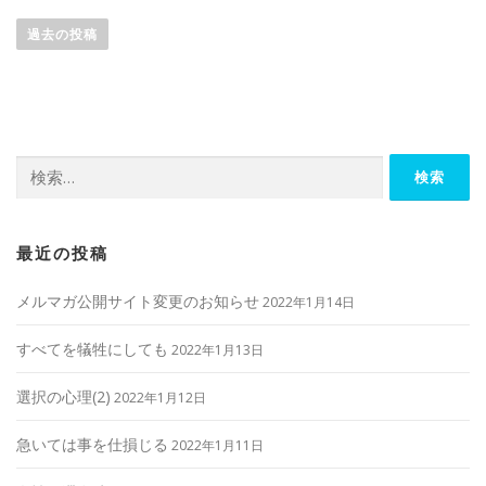
投
稿
過去の投稿
ナ
ビ
ゲ
ー
検
シ
索:
ョ
ン
最近の投稿
メルマガ公開サイト変更のお知らせ
2022年1月14日
すべてを犠牲にしても
2022年1月13日
選択の心理(2)
2022年1月12日
急いては事を仕損じる
2022年1月11日