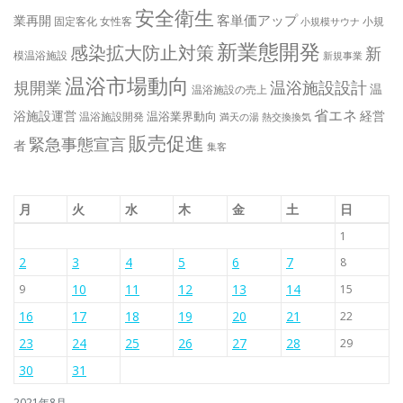
安全衛生
客単価アップ
業再開
固定客化
女性客
小規
小規模サウナ
新業態開発
感染拡大防止対策
新
模温浴施設
新規事業
温浴市場動向
規開業
温浴施設設計
温
温浴施設の売上
省エネ
浴施設運営
経営
温浴業界動向
温浴施設開発
満天の湯
熱交換換気
販売促進
緊急事態宣言
者
集客
月
火
水
木
金
土
日
1
2
3
4
5
6
7
8
10
11
12
13
14
9
15
16
17
18
19
20
21
22
23
24
25
26
27
28
29
30
31
2021年8月