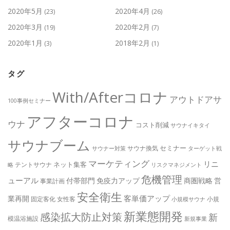
2020年5月
2020年4月
(23)
(26)
2020年3月
2020年2月
(19)
(7)
2020年1月
2018年2月
(3)
(1)
タグ
With/Afterコロナ
アウトドアサ
100事例セミナー
アフターコロナ
ウナ
コスト削減
サウナイキタイ
サウナブーム
セミナー
サウナ換気
サウナー対策
ターゲット戦
マーケティング
リニ
ネット集客
テントサウナ
略
リスクマネジメント
危機管理
ューアル
付帯部門
免疫力アップ
商圏戦略
営
事業計画
安全衛生
客単価アップ
業再開
固定客化
女性客
小規
小規模サウナ
新業態開発
感染拡大防止対策
新
模温浴施設
新規事業