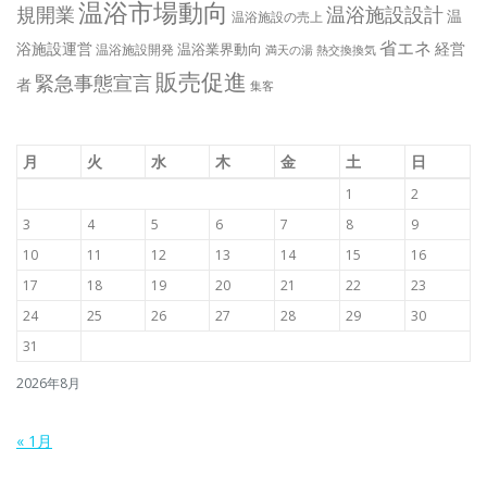
温浴市場動向
規開業
温浴施設設計
温
温浴施設の売上
省エネ
浴施設運営
経営
温浴業界動向
温浴施設開発
満天の湯
熱交換換気
販売促進
緊急事態宣言
者
集客
月
火
水
木
金
土
日
1
2
3
4
5
6
7
8
9
10
11
12
13
14
15
16
17
18
19
20
21
22
23
24
25
26
27
28
29
30
31
2026年8月
« 1月