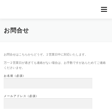
コ
ン
メニュー
テ
ン
ツ
へ
｜HOME｜
緊急無料公開記事
お問合せ
お問合せ
ス
キ
ッ
プ
浴場市場
お問合せはこちらからどうぞ。２営業日中に対応いたします。
万一２営業日が過ぎても連絡がない場合は、お手数ですがあらためてご連絡
くださいませ。
お名前 (必須)
メールアドレス (必須)