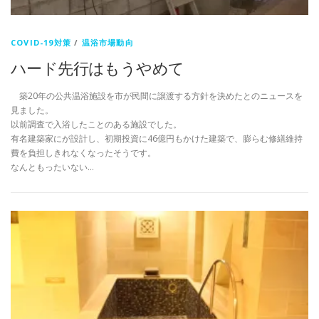
COVID-19対策
/
温浴市場動向
ハード先行はもうやめて
築20年の公共温浴施設を市が民間に譲渡する方針を決めたとのニュースを
見ました。
以前調査で入浴したことのある施設でした。
有名建築家にが設計し、初期投資に46億円もかけた建築で、膨らむ修繕維持
費を負担しきれなくなったそうです。
なんともったいない…