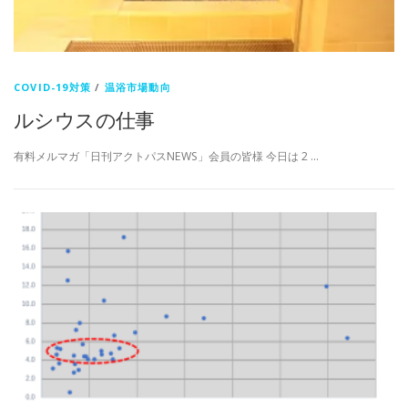
COVID-19対策
/
温浴市場動向
ルシウスの仕事
有料メルマガ「日刊アクトパスNEWS」会員の皆様 今日は 2 …