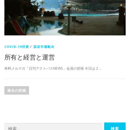
COVID-19対策
/
温浴市場動向
所有と経営と運営
有料メルマガ「日刊アクトパスNEWS」会員の皆様 今日は 2 …
投
稿
過去の投稿
ナ
ビ
ゲ
ー
検
シ