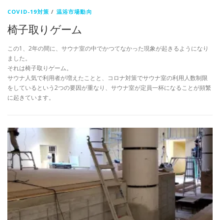
COVID-19対策
/
温浴市場動向
椅子取りゲーム
この1、2年の間に、サウナ室の中でかつてなかった現象が起きるようになり
ました。
それは椅子取りゲーム。
サウナ人気で利用者が増えたことと、コロナ対策でサウナ室の利用人数制限
をしているという2つの要因が重なり、サウナ室が定員一杯になることが頻繁
に起きています。