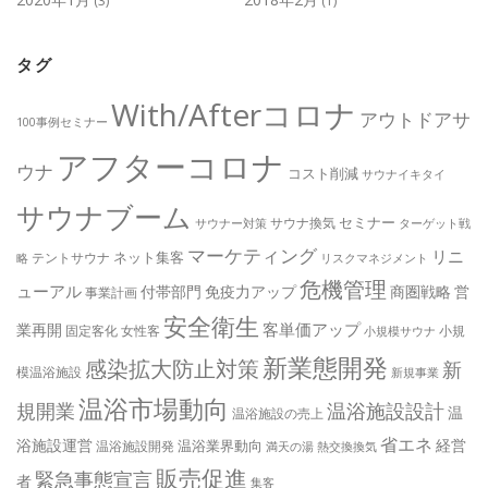
(3)
(1)
タグ
With/Afterコロナ
アウトドアサ
100事例セミナー
アフターコロナ
ウナ
コスト削減
サウナイキタイ
サウナブーム
セミナー
サウナ換気
サウナー対策
ターゲット戦
マーケティング
リニ
ネット集客
テントサウナ
略
リスクマネジメント
危機管理
ューアル
付帯部門
免疫力アップ
商圏戦略
営
事業計画
安全衛生
客単価アップ
業再開
固定客化
女性客
小規
小規模サウナ
新業態開発
感染拡大防止対策
新
模温浴施設
新規事業
温浴市場動向
規開業
温浴施設設計
温
温浴施設の売上
省エネ
浴施設運営
経営
温浴業界動向
温浴施設開発
満天の湯
熱交換換気
販売促進
緊急事態宣言
者
集客