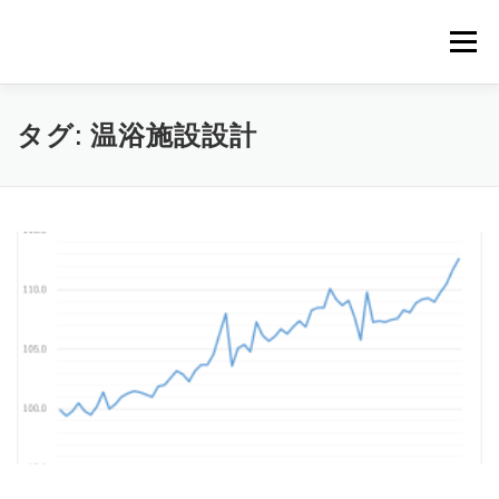
コ
ン
メニュー
テ
ン
ツ
へ
｜HOME｜
緊急無料公開記事
お問合せ
タグ:
温浴施設設計
ス
キ
ッ
プ
浴場市場