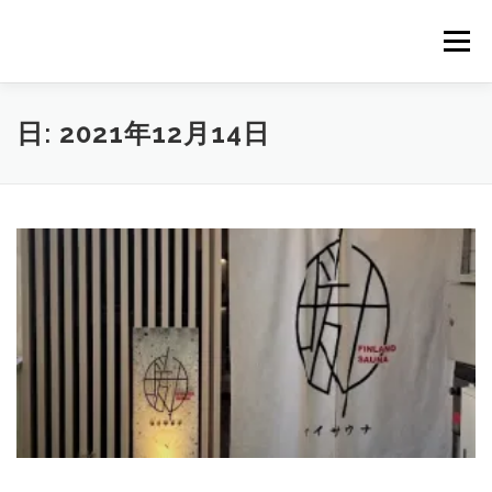
コ
ン
メニュー
テ
ン
ツ
へ
｜HOME｜
緊急無料公開記事
お問合せ
日:
2021年12月14日
ス
キ
ッ
プ
浴場市場