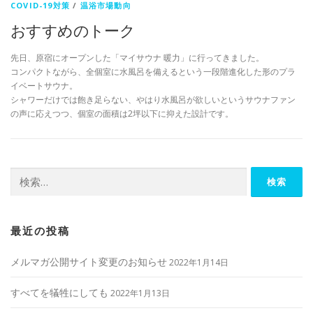
COVID-19対策
/
温浴市場動向
おすすめのトーク
先日、原宿にオープンした「マイサウナ 暖力」に行ってきました。
コンパクトながら、全個室に水風呂を備えるという一段階進化した形のプラ
イベートサウナ。
シャワーだけでは飽き足らない、やはり水風呂が欲しいというサウナファン
の声に応えつつ、個室の面積は2坪以下に抑えた設計です。
検
索:
最近の投稿
メルマガ公開サイト変更のお知らせ
2022年1月14日
すべてを犠牲にしても
2022年1月13日