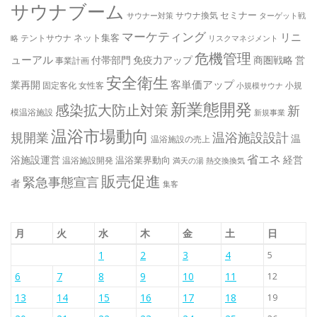
サウナブーム
セミナー
サウナ換気
サウナー対策
ターゲット戦
マーケティング
リニ
ネット集客
テントサウナ
略
リスクマネジメント
危機管理
ューアル
付帯部門
免疫力アップ
商圏戦略
営
事業計画
安全衛生
客単価アップ
業再開
固定客化
女性客
小規
小規模サウナ
新業態開発
感染拡大防止対策
新
模温浴施設
新規事業
温浴市場動向
規開業
温浴施設設計
温
温浴施設の売上
省エネ
浴施設運営
経営
温浴業界動向
温浴施設開発
満天の湯
熱交換換気
販売促進
緊急事態宣言
者
集客
月
火
水
木
金
土
日
1
2
3
4
5
6
7
8
9
10
11
12
13
14
15
16
17
18
19