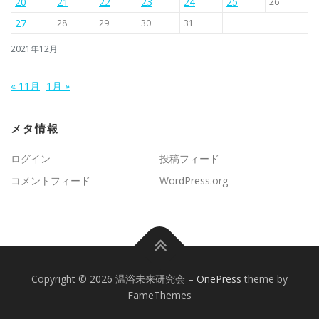
20
21
22
23
24
25
26
27
28
29
30
31
2021年12月
« 11月
1月 »
メタ情報
ログイン
投稿フィード
コメントフィード
WordPress.org
Copyright © 2026 温浴未来研究会
–
OnePress
theme by
FameThemes