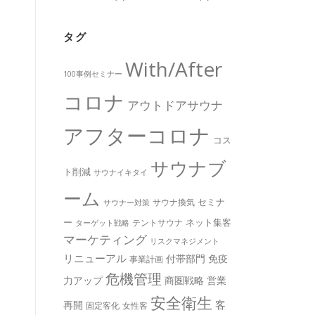
タグ
With/After
100事例セミナー
コロナ
アウトドアサウナ
アフターコロナ
コス
サウナブ
ト削減
サウナイキタイ
ーム
セミナ
サウナ換気
サウナー対策
ー
ネット集客
テントサウナ
ターゲット戦略
マーケティング
リスクマネジメント
リニューアル
付帯部門
免疫
事業計画
危機管理
力アップ
商圏戦略
営業
安全衛生
客
再開
固定客化
女性客