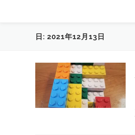
コ
ン
テ
ン
ツ
日:
2021年12月13日
へ
ス
キ
ッ
プ