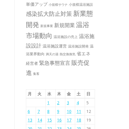
単価アップ
小規模温浴施設
小規模サウナ
新業態
感染拡大防止対策
開発
温浴
新規開業
新規事業
市場動向
温浴施
温浴施設の売上
設設計
温浴施設運営
温
温浴施設開発
省エネ
浴業界動向
満天の湯
熱交換換気
販売促
緊急事態宣言
経営者
進
集客
月
火
水
木
金
土
日
1
2
3
4
5
6
7
8
9
10
11
12
13
14
15
16
17
18
19
20
21
22
23
24
25
26