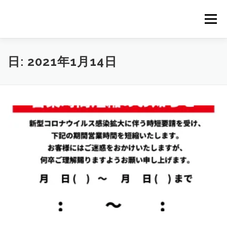
コ
ン
メニュー
テ
ン
ツ
へ
｜HOME｜
緊急無料公開記事
お問合せ
日:
2021年1月14日
ス
キ
ッ
プ
浴場市場