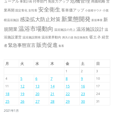
危機管理
ューアル
付帯部門
免疫力アップ
商圏戦略
営
事業計画
安全衛生
客単価アップ
業再開
固定客化
女性客
小規
小規模サウナ
新業態開発
感染拡大防止対策
新
模温浴施設
新規事業
温浴市場動向
規開業
温浴施設設計
温
温浴施設の売上
省エネ
浴施設運営
経営
温浴業界動向
温浴施設開発
満天の湯
熱交換換気
販売促進
緊急事態宣言
者
集客
月
火
水
木
金
土
日
1
2
3
5
6
7
8
9
4
10
12
13
14
15
16
11
17
18
19
20
21
22
23
24
25
26
27
28
29
30
31
2021年1月