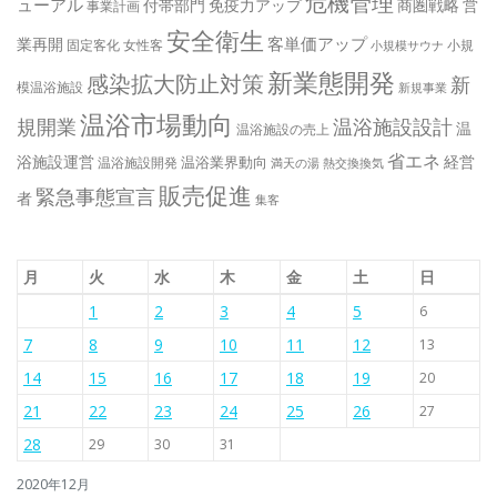
危機管理
ューアル
付帯部門
免疫力アップ
商圏戦略
営
事業計画
安全衛生
客単価アップ
業再開
固定客化
女性客
小規
小規模サウナ
新業態開発
感染拡大防止対策
新
模温浴施設
新規事業
温浴市場動向
規開業
温浴施設設計
温
温浴施設の売上
省エネ
浴施設運営
経営
温浴業界動向
温浴施設開発
満天の湯
熱交換換気
販売促進
緊急事態宣言
者
集客
月
火
水
木
金
土
日
1
2
3
4
5
6
7
8
9
10
11
12
13
14
15
16
17
18
19
20
21
22
23
24
25
26
27
28
29
30
31
2020年12月