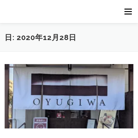
コ
ン
メニュー
テ
ン
ツ
へ
｜HOME｜
緊急無料公開記事
お問合せ
日:
2020年12月28日
ス
キ
ッ
プ
浴場市場