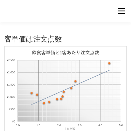
コ
ン
メニュー
テ
ン
ツ
へ
｜HOME｜
緊急無料公開記事
お問合せ
客単価は注文点数
ス
キ
ッ
プ
浴場市場