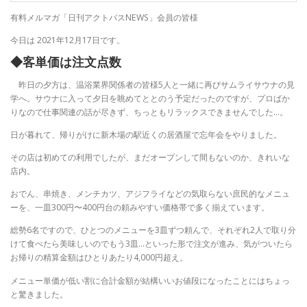
有料メルマガ「日刊アクトパスNEWS」会員の皆様
今日は 2021年12月17日です。
◆客単価は注文点数
昨日の夕方は、温浴業界関係者の皆様5人と一緒に再びサムライサウナの見
学へ。サウナに入って夕日を眺めてととのう予定だったのですが、プロばか
りなので仕事関連の話が尽きず、ちっともリラックスできませんでした…。
日が暮れて、帰りがけに新木場の駅近くの居酒屋で忘年会をやりました。
その店は初めての利用でしたが、まだオープンして間もないのか、きれいな
店内。
おでん、串焼き、メンチカツ、アジフライなどの気取らない庶民的なメニュ
ーを、一皿300円〜400円台の頼みやすい価格帯で多く揃えています。
総勢6名ですので、ひとつのメニューを3皿ずつ頼んで、それぞれ2人で取り分
けて食べたら美味しいのでもう3皿…といった形で注文が進み、気がついたら
お帰りの精算金額はひとりあたり4,000円超え。
メニュー単価が低い割に合計金額が結構いいお値段になったことにはちょっ
と驚きました。