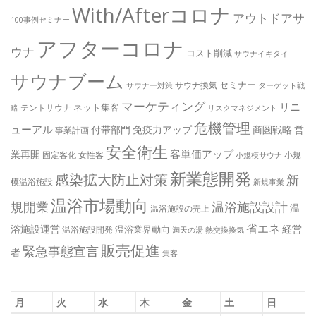
With/Afterコロナ
アウトドアサ
100事例セミナー
アフターコロナ
ウナ
コスト削減
サウナイキタイ
サウナブーム
セミナー
サウナ換気
サウナー対策
ターゲット戦
マーケティング
リニ
ネット集客
テントサウナ
略
リスクマネジメント
危機管理
ューアル
付帯部門
免疫力アップ
商圏戦略
営
事業計画
安全衛生
客単価アップ
業再開
固定客化
女性客
小規
小規模サウナ
新業態開発
感染拡大防止対策
新
模温浴施設
新規事業
温浴市場動向
規開業
温浴施設設計
温
温浴施設の売上
省エネ
浴施設運営
経営
温浴業界動向
温浴施設開発
満天の湯
熱交換換気
販売促進
緊急事態宣言
者
集客
月
火
水
木
金
土
日