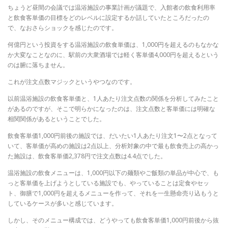
ちょうど昼間の会議では温浴施設の事業計画が議題で、入館者の飲食利用率
と飲食客単価の目標をどのレベルに設定するか話していたところだったの
で、なおさらショックを感じたのです。
何億円という投資をする温浴施設の飲食単価は、1,000円を超えるのもなかな
か大変なことなのに、駅前の大衆酒場では軽く客単価4,000円を超えるという
のは腑に落ちません。
これが注文点数マジックというやつなのです。
以前温浴施設の飲食客単価と、1人あたり注文点数の関係を分析してみたこと
があるのですが、そこで明らかになったのは、注文点数と客単価には明確な
相関関係があるということでした。
飲食客単価1,000円前後の施設では、だいたい1人あたり注文1〜2点となって
いて、客単価が高めの施設は2点以上、分析対象の中で最も飲食売上の高かっ
た施設は、飲食客単価2,378円で注文点数は4.4点でした。
温浴施設の飲食メニューは、1,000円以下の麺類やご飯類の単品が中心で、も
っと客単価を上げようとしている施設でも、やっていることは定食やセッ
ト、御膳で1,000円を超えるメニューを作って、それを一生懸命売り込もうと
しているケースが多いと感じています。
しかし、そのメニュー構成では、どうやっても飲食客単価1,000円前後から抜