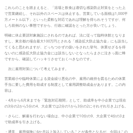
これらのことを踏まえると、「浴場と飲食は適切な感染防止対策をとった上
で営業継続し、それ以外のスペースは休止する。営業している面積は1,000平
方メートル以下」といった柔軟な対応であれば理解を得られそうですが、何
しろ前例のない事態ですから、行政に確認をとった方が良いでしょう。
明確に休止要請対象施設にされるのであれば、法に従って臨時休館となりま
すし、東京都の場合最大100万円とされる「感染拡大防止協力金」にも該当し
てくると思われますが、どっちつかずの扱いをされた挙句、休業せざるを得
ないのに感染拡大防止協力金には該当しないとなったらまさに泣きっ面に蜂
ですから、確認してハッキリさせておくべきなのです。
次に雇用対策について考えてみます。
営業縮小や臨時休業による資金繰り悪化の中、雇用の維持を図るための休業
手当に要した費用を助成する制度として雇用調整助成金があります。この内
容は、
・4月から6月末までを「緊急対応期間」として、助成率を中小企業では現在
の3分の2から5分の4、大企業では2分の1から3分の2にそれぞれ引き上げる。
・さらに、解雇を行わない場合は、中小企業で10分の9、大企業で4分の3ま
で助成率を引き上げる。
・通常、雇用保険に6か月以上加入していることが条件となるが、今回はこの