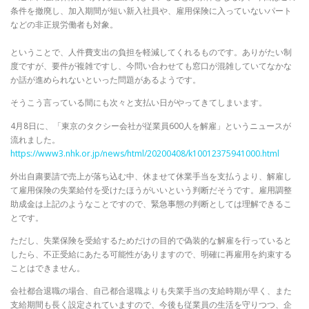
条件を撤廃し、加入期間が短い新入社員や、雇用保険に入っていないパート
などの非正規労働者も対象。
ということで、人件費支出の負担を軽減してくれるものです。ありがたい制
度ですが、要件が複雑ですし、今問い合わせても窓口が混雑していてなかな
か話が進められないといった問題があるようです。
そうこう言っている間にも次々と支払い日がやってきてしまいます。
4月8日に、「東京のタクシー会社が従業員600人を解雇」というニュースが
流れました。
https://www3.nhk.or.jp/news/html/20200408/k10012375941000.html
外出自粛要請で売上が落ち込む中、休ませて休業手当を支払うより、解雇し
て雇用保険の失業給付を受けたほうがいいという判断だそうです。雇用調整
助成金は上記のようなことですので、緊急事態の判断としては理解できるこ
とです。
ただし、失業保険を受給するためだけの目的で偽装的な解雇を行っていると
したら、不正受給にあたる可能性がありますので、明確に再雇用を約束する
ことはできません。
会社都合退職の場合、自己都合退職よりも失業手当の支給時期が早く、また
支給期間も長く設定されていますので、今後も従業員の生活を守りつつ、企