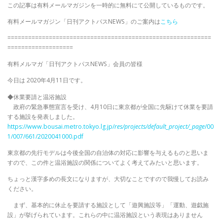
この記事は有料メールマガジンを一時的に無料にて公開しているものです。
有料メールマガジン「日刊アクトパスNEWS」のご案内は
こちら
===========================================================
===================
有料メルマガ「日刊アクトパスNEWS」会員の皆様
今日は 2020年4月11日です。
◆休業要請と温浴施設
政府の緊急事態宣言を受け、4月10日に東京都が全国に先駆けて休業を要請
する施設を発表しました。
https://www.bousai.metro.tokyo.lg.jp/
res/projects/default_project/_page
/00
1/007/661/2020041000.pdf
東京都の先行モデルは今後全国の自治体の対応に影響を与えるものと思いま
すので、この件と温浴施設の関係についてよく考えてみたいと思います。
ちょっと漢字多めの長文になりますが、大切なことですので我慢してお読み
ください。
まず、基本的に休止を要請する施設として「遊興施設等」「運動、遊戯施
設」が挙げられています。これらの中に温浴施設という表現はありません