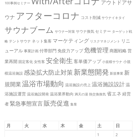
With/Afterコロナ
アウトドアサ
100事例セミナー
アフターコロナ
ウナ
コスト削減
サウナイキタイ
サウナブーム
セミナー
サウナ換気
サウナー対策
ターゲット戦
マーケティング
リニ
ネット集客
テントサウナ
略
リスクマネジメント
危機管理
ューアル
付帯部門
免疫力アップ
商圏戦略
営
事業計画
安全衛生
客単価アップ
業再開
固定客化
女性客
小規
小規模サウナ
新業態開発
感染拡大防止対策
新
模温浴施設
新規事業
温浴市場動向
規開業
温浴施設設計
温
温浴施設の売上
省エネ
浴施設運営
経営
温浴業界動向
温浴施設開発
満天の湯
熱交換換気
販売促進
緊急事態宣言
者
集客
月
火
水
木
金
土
日
1
2