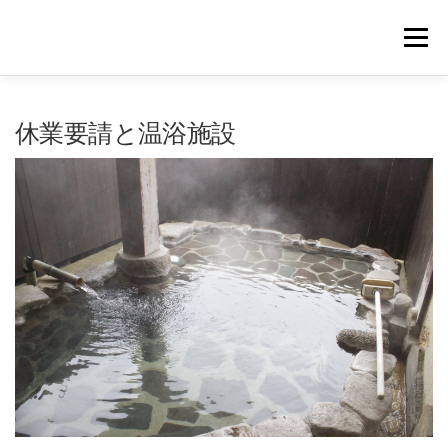
コ
ン
メニュー
テ
ン
ツ
へ
｜HOME｜
緊急無料公開記事
お問合せ
休業要請と温浴施設
ス
キ
ッ
プ
浴場市場