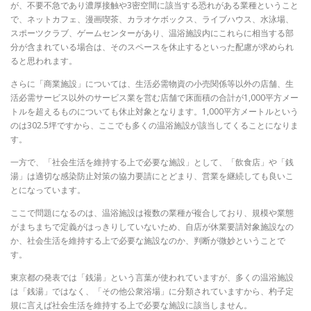
が、不要不急であり濃厚接触や3密空間に該当する恐れがある業種ということ
で、ネットカフェ、漫画喫茶、カラオケボックス、ライブハウス、水泳場、
スポーツクラブ、ゲームセンターがあり、温浴施設内にこれらに相当する部
分が含まれている場合は、そのスペースを休止するといった配慮が求められ
ると思われます。
さらに「商業施設」については、生活必需物資の小売関係等以外の店舗、生
活必需サービス以外のサービス業を営む店舗で床面積の合計が1,000平方メー
トルを超えるものについても休止対象となります。1,000平方メートルという
のは302.5坪ですから、ここでも多くの温浴施設が該当してくることになりま
す。
一方で、「社会生活を維持する上で必要な施設」として、「飲食店」や「銭
湯」は適切な感染防止対策の協力要請にとどまり、営業を継続しても良いこ
とになっています。
ここで問題になるのは、温浴施設は複数の業種が複合しており、規模や業態
がまちまちで定義がはっきりしていないため、自店が休業要請対象施設なの
か、社会生活を維持する上で必要な施設なのか、判断が微妙ということで
す。
東京都の発表では「銭湯」という言葉が使われていますが、多くの温浴施設
は「銭湯」ではなく、「その他公衆浴場」に分類されていますから、杓子定
規に言えば社会生活を維持する上で必要な施設に該当しません。