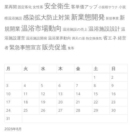
安全衛生
客単価アップ
業再開
固定客化
女性客
小規
小規模サウナ
新業態開発
感染拡大防止対策
新
模温浴施設
新規事業
温浴市場動向
規開業
温浴施設設計
温
温浴施設の売上
省エネ
浴施設運営
経営
温浴業界動向
温浴施設開発
満天の湯
熱交換換気
販売促進
緊急事態宣言
者
集客
月
火
水
木
金
土
日
1
2
3
4
5
6
7
8
9
10
11
12
13
14
15
16
17
18
19
20
21
22
23
24
25
26
27
28
29
30
31
2026年8月