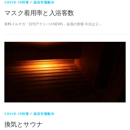
COVID-19対策
/
温浴市場動向
マスク着用率と入浴客数
有料メルマガ「日刊アクトパスNEWS」会員の皆様 今日は 2 …
COVID-19対策
/
温浴市場動向
換気とサウナ