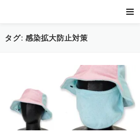
コ
ン
メニュー
テ
ン
ツ
へ
｜HOME｜
緊急無料公開記事
お問合せ
タグ:
感染拡大防止対策
ス
キ
ッ
プ
浴場市場