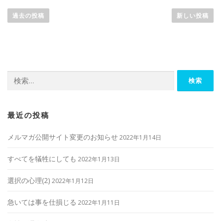
投
稿
過去の投稿
新しい投稿
ナ
ビ
ゲ
ー
検
シ
索:
ョ
ン
最近の投稿
メルマガ公開サイト変更のお知らせ
2022年1月14日
すべてを犠牲にしても
2022年1月13日
選択の心理(2)
2022年1月12日
急いては事を仕損じる
2022年1月11日