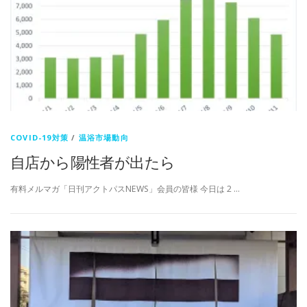
COVID-19対策
/
温浴市場動向
自店から陽性者が出たら
有料メルマガ「日刊アクトパスNEWS」会員の皆様 今日は 2 …