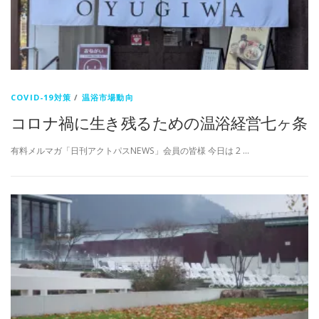
COVID-19対策
/
温浴市場動向
コロナ禍に生き残るための温浴経営七ヶ条
有料メルマガ「日刊アクトパスNEWS」会員の皆様 今日は 2 …